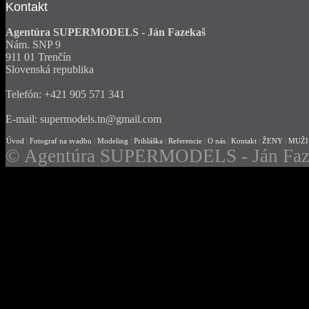
Kontakt
Agentúra SUPERMODELS - Ján Fazekaš
Nám. SNP 9
911 01 Trenčín
Slovenská republika
Telefón: +421 905 571 341
E-mail: supermodels.tn@gmail.com
Úvod
|
Fotograf na svadbu
|
Modeling
|
Prihláška
|
Referencie
|
O nás
|
Kontakt
|
ŽENY
|
MUŽI
© Agentúra SUPERMODELS - Ján Faz