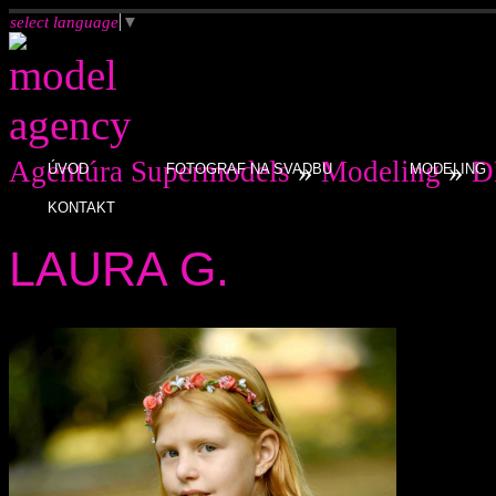
select language
▼
Agentúra Supermodels
»
Modeling
»
D
ÚVOD
FOTOGRAF NA SVADBU
MODELING
KONTAKT
LAURA G.