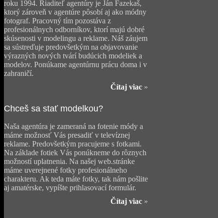
roku 1994. Riaditeľ agentúry je Ján Fazekaš,
ktorý zároveň v agentúre pôsobí aj ako módny
fotograf. Pracovný tím pozostáva z
profesionálnych odborníkov, ktorí majú dobré
skúsenosti v modelingu a reklame. Náš záujem
sa sústreďuje predovšetkým na objavovanie
výrazných nových tvárí budúcich modeliek a
modelov. Ponúkame agentúrnu prácu doma i v
zahraničí.
Čítaj viac
»
Chceš
sa stať modelkou?
Naša agentúra je zameraná na fotenie módy a
máme možnosť Vás presadiť v televíznej
reklame. Predovšetkým pracujeme s fotkami.
Na základe fotiek Vás ponúkneme do rôznych
možností uplatnenia. Na našej web.stránke
máme uverejnené fotky profesionálneho
charakteru. Ak teda máte fotky, tak nám pošlite
aj amatérske, vypíšte prihlasovací formulár.
Čítaj viac
»