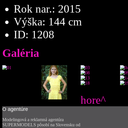
Rok nar.:
2015
Výška:
144 cm
ID:
1208
Galéria
hore^
O
agentúre
Modelingová a reklamná agentúra
SUPERMODELS pôsobí na Slovensku od