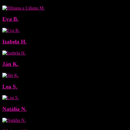
Eva B.
Izabela H.
Ján K.
Lea S.
Natália N.