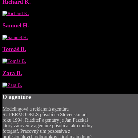
Richard K.
Samuel H.
Tomáš B.
Zara B.
O
agentúre
Modelingová a reklamná agentúra
SUPERMODELS pôsobí na Slovensku od
roku 1994. Riaditeľ agentúry je Ján Fazekaš,
ktorý zároveň v agentúre pôsobí aj ako módny
fotograf. Pracovný tím pozostáva z
profesionálnych odborníkov, ktorí majú dobré