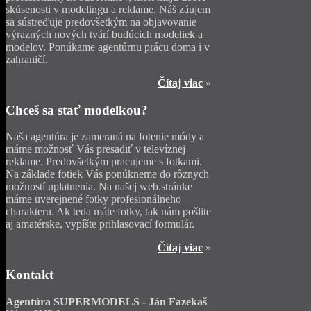
skúsenosti v modelingu a reklame. Náš záujem
sa sústreďuje predovšetkým na objavovanie
výrazných nových tvárí budúcich modeliek a
modelov. Ponúkame agentúrnu prácu doma i v
zahraničí.
Čítaj viac
»
Chceš
sa stať modelkou?
Naša agentúra je zameraná na fotenie módy a
máme možnosť Vás presadiť v televíznej
reklame. Predovšetkým pracujeme s fotkami.
Na základe fotiek Vás ponúkneme do rôznych
možností uplatnenia. Na našej web.stránke
máme uverejnené fotky profesionálneho
charakteru. Ak teda máte fotky, tak nám pošlite
aj amatérske, vypíšte prihlasovací formulár.
Čítaj viac
»
Kontakt
Agentúra SUPERMODELS - Ján Fazekaš